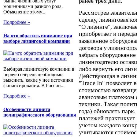
ранее трех дней.
рынка лизинговых услуг
мошенниками разного рода.
Объяснение этому...
Рассмотрев заявител
сделку, лизинговая к
Подробнее »
"О лизинге", заключа
приобретает и переда
На что обратить внимание при
заявленное оборудова
выборе лизинговой компании
договора у лизингопо
забрать оборудование
лизингодателю остав
либо вернуть его лиз
Выбирая лизинговую компании в
первую очередь необходимо
Действующая в лизин
выяснить, какие у нее источники
"Trade In" позволяет 
финансирования. В России...
стоимостью возвраще
Подробнее »
авансовым платежом 
техники. Такая полити
Особенности лизинга
года) обновлять парк
полиграфического оборудования
платежей практикует
учетом каждого конкр
учитываются стоимос