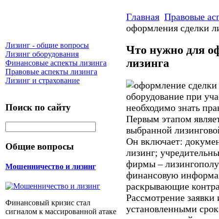
Главная
Правовые ас
оформления сделки л
Лизинг - общие вопросы
Что нужно для о
Лизинг оборудования
лизинга
Финансовые аспекты лизинга
Правовые аспекты лизинга
Лизинг и страхование
оборудование при уч
Поиск по сайту
необходимо знать пра
Первым этапом являет
выбранной лизингово
Он включает: докумен
Общие вопросы
лизинг; учредительн
фирмы – лизингополу
Мошенничество и лизинг
финансовую информа
раскрывающие контра
Рассмотрение заявки 
Финансовый кризис стал
установленными срока
сигналом к массированной атаке