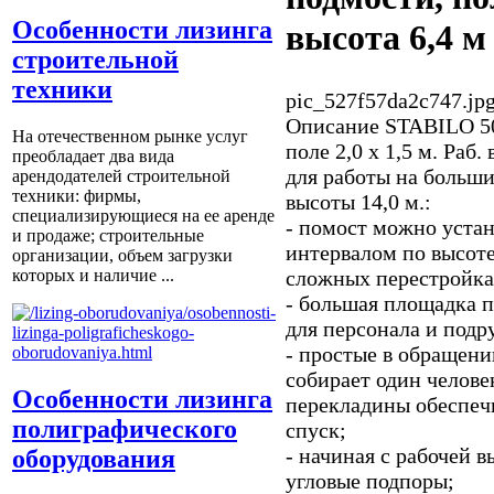
Особенности лизинга
высота 6,4 м
строительной
техники
pic_527f57da2c747.jp
Описание
STABILO 50
На отечественном рынке услуг
поле 2,0 х 1,5 м. Раб
преобладает два вида
для работы на больши
арендодателей строительной
техники: фирмы,
высоты 14,0 м.:
специализирующиеся на ее аренде
- помост можно уста
и продаже; строительные
интервалом по высоте
организации, объем загрузки
сложных перестройка
которых и наличие ...
- большая площадка п
для персонала и подр
- простые в обращени
собирает один челов
Особенности лизинга
перекладины обеспеч
полиграфического
спуск;
- начиная с рабочей в
оборудования
угловые подпоры;