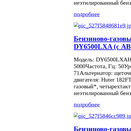
неэтилированный бенз
подробнее
Бензиново-газовы
DY6500LXA (c АВ
Модель: DY6500LXAНо
5000Частота, Гц: 50Ур
71Альтернатор: щето
двигателя: Huter 182F
газовый*, четырехтак
неэтилированный бенз
подробнее
Бензиново-газовы