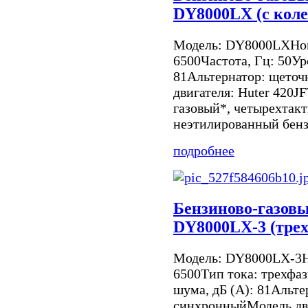
DY8000LX (с коле
Модель: DY8000LXНом
6500Частота, Гц: 50Ур
81Альтернатор: щето
двигателя: Huter 420J
газовый*, четырехтак
неэтилированный бенз
подробнее
Бензиново-газовы
DY8000LX-3 (тре
Модель: DY8000LX-3Н
6500Тип тока: трехфа
шума, дБ (А): 81Альте
синхронныйМодель дви