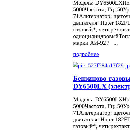
Модель: DY6500LXНом
5000Частота, Гц: 50Ур
71Альтернатор: щето
двигателя: Huter 182F
газовый*, четырехтак
одноцилиндровыйТопл
марки АИ-92 / ...
подробнее
Бензиново-газовы
DY6500LX (электр
Модель: DY6500LXНом
5000Частота, Гц: 50Ур
71Альтернатор: щето
двигателя: Huter 182F
газовый*, четырехтак