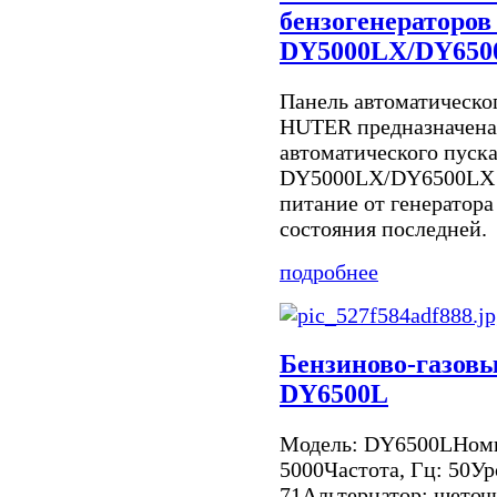
бензогенераторов
DY5000LX/DY650
Панель автоматическог
HUTER предназначена 
автоматического пуска
DY5000LX/DY6500LX и
питание от генератора
состояния последней.
подробнее
Бензиново-газовы
DY6500L
Модель: DY6500LНоми
5000Частота, Гц: 50Ур
71Альтернатор: щето