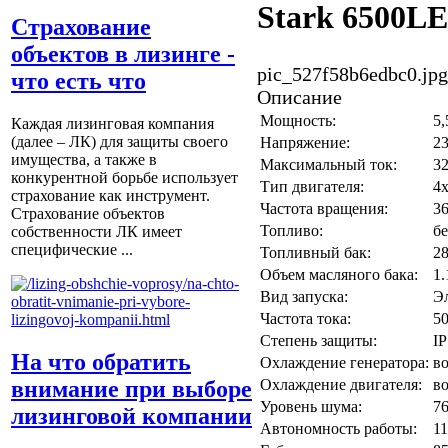
Stark 6500L
Страхование
объектов в лизинге -
pic_527f58b6edbc0.jpg
что есть что
Описание
Мощность:
5,
Каждая лизинговая компания
(далее – ЛК) для защиты своего
Напряжение:
2
имущества, а также в
Максимальный ток:
3
конкурентной борьбе использует
Тип двигателя:
4
страхование как инструмент.
Частота вращения:
3
Страхование объектов
Топливо:
б
собственности ЛК имеет
специфические ...
Топливный бак:
28
Объем масляного бака:
1.
Вид запуска:
Э
Частота тока:
5
Степень защиты:
IP
На что обратить
Охлаждение генератора:
в
Охлаждение двигателя:
в
внимание при выборе
Уровень шума:
76
лизинговой компании
Автономность работы:
11