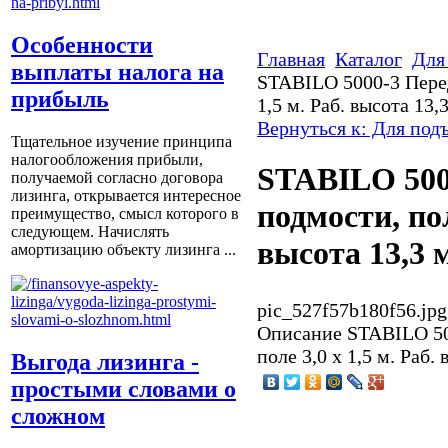
Особенности
Главная
Каталог
Для
выплаты налога на
STABILO 5000-3 Пере
прибыль
1,5 м. Раб. высота 13,
Вернуться к: Для под
Тщательное изучение принципа
налогообложения прибыли,
STABILO 500
получаемой согласно договора
лизинга, открывается интересное
подмости, пол
преимущество, смысл которого в
следующем. Начислять
высота 13,3 
амортизацию объекту лизинга ...
pic_527f57b180f56.jpg
Описание
STABILO 50
поле 3,0 х 1,5 м. Раб.
Выгода лизинга -
простыми словами о
сложном