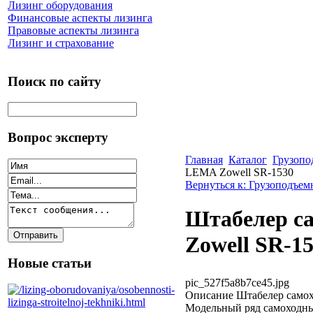
Лизинг оборудования
Финансовые аспекты лизинга
Правовые аспекты лизинга
Лизинг и страхование
Поиск по сайту
Вопрос эксперту
Главная
Каталог
Грузопо
LEMA Zowell SR-1530
Вернуться к: Грузоподъем
Штабелер с
Zowell SR-1
Новые статьи
pic_527f5a8b7ce45.jpg
Описание
Штабелер самох
Модельный ряд самоходны