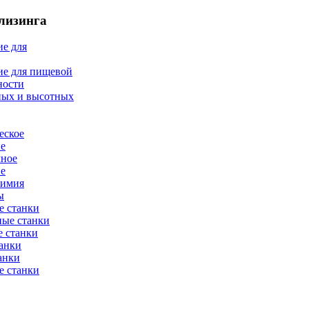
лизинга
е для
ие для пищевой
ности
ных и высотных
еское
ие
мное
ие
химия
ы
е станки
ные станки
 станки
анки
анки
е станки