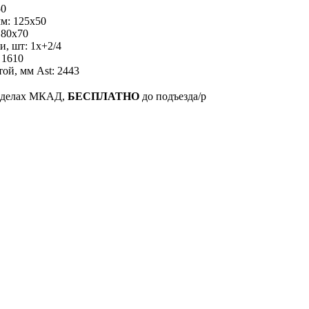
50
мм: 125x50
 80x70
и, шт: 1х+2/4
 1610
ой, мм Ast: 2443
ределах МКАД,
БЕСПЛАТНО
до подъезда/p