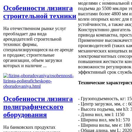
моделями с номинальной 
Особенности лизинга
подъема до 5500 мм.при э
высотами более 4800 мм и
строительной техники
колеи опорных колес для
устойчивости, а также ак
На отечественном рынке услуг
Конструктивно двигатель 
преобладает два вида
привода компактна, прост
арендодателей строительной
Применение высококачес
техники: фирмы,
производителей (таких как
специализирующиеся на ее аренде
механических концевых в
и продаже; строительные
электромагнитных сенсор
организации, объем загрузки
повышения жесткости кон
которых и наличие ...
возможности регулировок 
эффективный срок служб
Технические характерис
Особенности лизинга
- Грузоподъемность, кг: 15
- Центр загрузки, мм, с : 6
полиграфического
- Высота подъема, мм h3: 
оборудования
- Длина вил, мм l: 1150
- Ширина вил, мм b1: 570
- Ширина вилы, мм e: 180
На банковских продуктах
- Общая длина, мм L: 2020