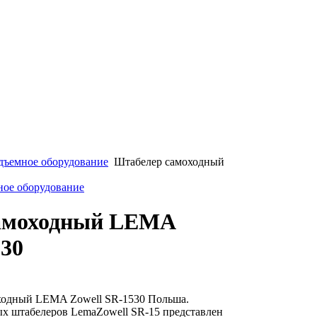
дъемное оборудование
Штабелер самоходный
ное оборудование
амоходный LEMA
530
одный LEMA Zowell SR-1530 Польша.
х штабелеров LemaZowell SR-15 представлен