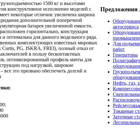
грузоподъемностью 1500 кг и высотами
Предложения 
том конструктивное исполнение моделей с
меет некоторые отличия: увеличена ширина
 придания дополнительной поперечной
Оборудовани
кумуляторная батарея увеличенной емкости.
автосервиса
расположен горизонтально, конструкция
Оборудован
а и оптимальна для данного модельного ряда.
промышлен
твенных комплектующих известных мировых
Для подъем
 Curtis, PG, ISKRA, FREI), полный отказ от
работ
ыключателей в пользу бесконтактных
Генераторы
ов, оптимизированный профиль мачты для
Полиграфич
струкции под нагрузкой, широкие
оборудован
– все это призвано обеспечить долгий и
Грузоподъе
ы
оборудован
Нефть, газ, 
тики:
Компрессор
Сверлильны
Распиловоч
00;
Рейсмусовые
00
Токарные ст
3000
Заточные ст
Лесопильны