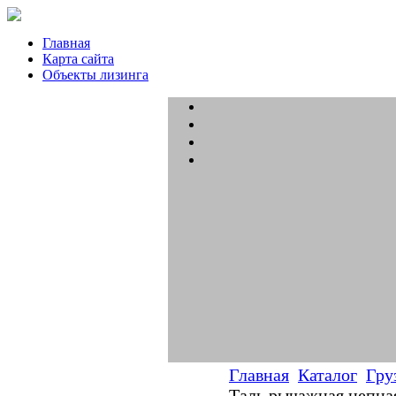
Главная
Карта сайта
Объекты лизинга
Главная
Каталог
Гру
Таль рычажная цепная