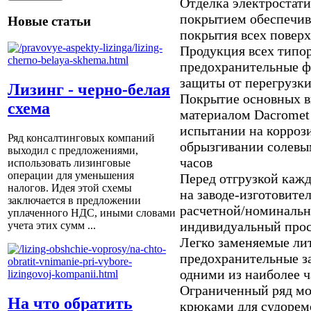
Отделка электростат
покрытием обеспечив
Новые статьи
покрытия всех повер
Продукция всех типор
предохранительные 
защиты от перегрузк
Лизинг - черно-белая
Покрытие основных в
схема
материалом Dacromet
испытании на корроз
Ряд консалтинговых компаний
обрызгивании солевым
выходил с предложениями,
часов
использовать лизинговые
операции для уменьшения
Перед отгрузкой каж
налогов. Идея этой схемы
на заводе-изготовите
заключается в предложении
расчетной/номинальн
уплаченного НДС, иными словами
индивидуальный про
учета этих сумм ...
Легко заменяемые ли
предохранительные з
одними из наиболее ч
Ограниченный ряд мод
На что обратить
крюками для судорем