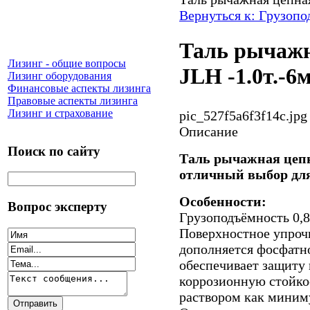
Вернуться к: Грузоп
Таль рычажн
Лизинг - общие вопросы
JLH -1.0т.-6
Лизинг оборудования
Финансовые аспекты лизинга
Правовые аспекты лизинга
Лизинг и страхование
pic_527f5a6f3f14c.jpg
Описание
Поиск по сайту
Таль рычажная цепна
отличный выбор для
Особенности:
Вопрос эксперту
Грузоподъёмность 0,8 
Поверхностное упрочн
дополняется фосфатно
обеспечивает защиту
коррозионную стойко
раствором как миниму