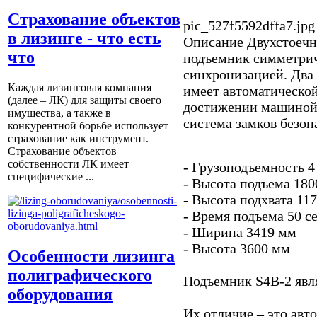
Страхование объектов
pic_527f5592dffa7.jpg
в лизинге - что есть
Описание
Двухстоечн
что
подъемник симметрич
синхронизацией. Два
Каждая лизинговая компания
имеет автоматическо
(далее – ЛК) для защиты своего
достижении машиной 
имущества, а также в
система замков безоп
конкурентной борьбе использует
страхование как инструмент.
Страхование объектов
собственности ЛК имеет
- Грузоподъемность 4
специфические ...
- Высота подъема 18
- Высота подхвата 11
- Время подъема 50 с
- Ширина 3419 мм
- Высота 3600 мм
Особенности лизинга
полиграфического
Подъемник S4B-2 явля
оборудования
Их отличие – это авт