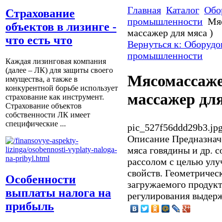
Главная
Каталог
Обо
Страхование
промышленности
Мя
объектов в лизинге -
массажер для мяса )
что есть что
Вернуться к: Оборудо
промышленности
Каждая лизинговая компания
(далее – ЛК) для защиты своего
Мясомассаже
имущества, а также в
конкурентной борьбе использует
массажер для
страхование как инструмент.
Страхование объектов
собственности ЛК имеет
специфические ...
pic_527f56ddd29b3.jp
Описание
Предназначе
мяса говядины и др. с
рассолом с целью ул
свойств. Геометричес
Особенности
загружаемого продукт
выплаты налога на
регулирования выдержк
прибыль