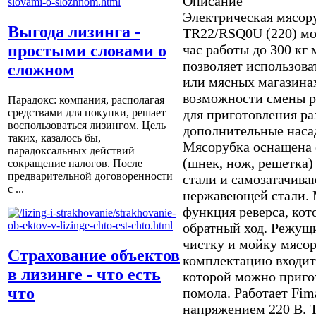
Описание
Электрическая мясор
Выгода лизинга -
TR22/RSQ0U (220) мо
час работы до 300 кг
простыми словами о
позволяет использоват
сложном
или мясных магазинах
возможности смены р
Парадокс: компания, располагая
для приготовления р
средствами для покупки, решает
воспользоваться лизингом. Цель
дополнительные насад
таких, казалось бы,
Мясорубка оснащена 
парадоксальных действий –
(шнек, нож, решетка
сокращение налогов. После
предварительной договоренности
стали и самозатачив
с ...
нержавеющей стали.
функция реверса, кото
обратный ход. Режущи
чистку и мойку мясор
Страхование объектов
комплектацию входит
в лизинге - что есть
которой можно приго
что
помола. Работает Fim
напряжением 220 В. 