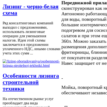
Передвижной прила
Лизинг - черно-белая
сконструирован как не
схема
Автономно работающа
для воды, поворотный
Ряд консалтинговых компаний
большие изотермическ
выходил с предложениями,
подогревом для сосисо
использовать лизинговые
салатов и при этом е
операции для уменьшения
налогов. Идея этой схемы
360л. Можно заказать
заключается в предложении
размещения дополнит
уплаченного НДС, иными словами
фритюрницы, блинниц
учета этих сумм ...
от покупателя разделя
Навес защищает от не
Особенности лизинга
-
строительной
Мойка, поворотный кр
техники
обеспечивают независ
На отечественном рынке услуг
преобладает два вида