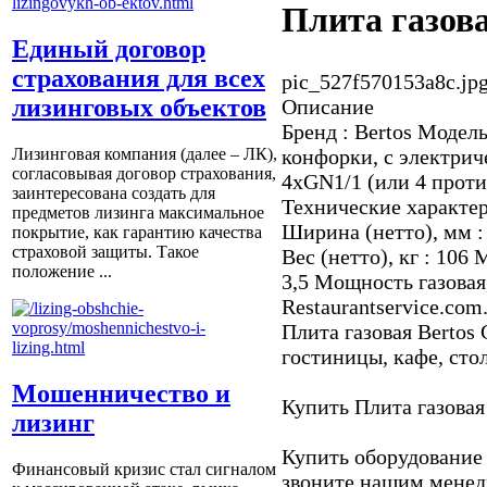
Плита газов
Единый договор
страхования для всех
pic_527f570153a8c.jp
лизинговых объектов
Описание
Бренд : Bertos Модель
конфорки, с электри
Лизинговая компания (далее – ЛК),
согласовывая договор страхования,
4хGN1/1 (или 4 проти
заинтересована создать для
Технические характер
предметов лизинга максимальное
Ширина (нетто), мм : 
покрытие, как гарантию качества
страховой защиты. Такое
Вес (нетто), кг : 106
положение ...
3,5 Мощность газовая,
Restaurantservice.co
Плита газовая Bertos 
гостиницы, кафе, сто
Мошенничество и
Купить Плита газовая
лизинг
Купить оборудование 
Финансовый кризис стал сигналом
звоните нашим менедж