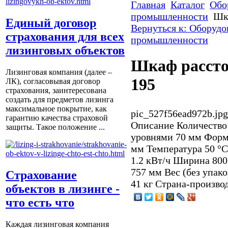
Главная
Каталог
Обо
промышленности
Шк
Единый договор
Вернуться к: Оборудо
страхования для всех
промышленности
лизинговых объектов
Шкаф расст
Лизинговая компания (далее –
195
ЛК), согласовывая договор
страхования, заинтересована
создать для предметов лизинга
максимальное покрытие, как
pic_527f56ead972b.jpg
гарантию качества страховой
Описание
Количество
защиты. Такое положение ...
уровнями 70 мм Форм
мм Температура 50 °
1.2 кВт/ч Ширина 80
757 мм Вес (без упако
Страхование
41 кг Страна-произво
объектов в лизинге -
что есть что
Каждая лизинговая компания