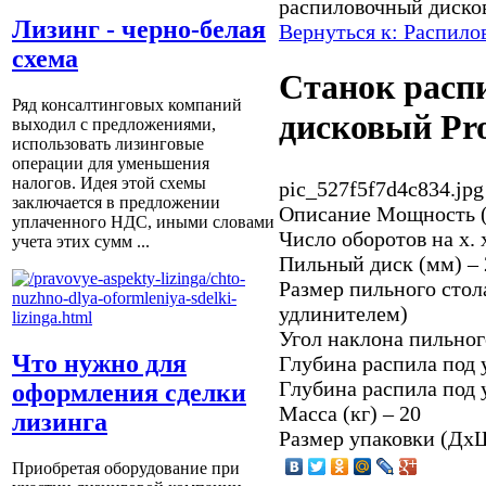
распиловочный дисков
Лизинг - черно-белая
Вернуться к: Распило
схема
Станок расп
Ряд консалтинговых компаний
дисковый Pro
выходил с предложениями,
использовать лизинговые
операции для уменьшения
налогов. Идея этой схемы
pic_527f5f7d4c834.jpg
заключается в предложении
Описание
Мощность (
уплаченного НДС, иными словами
Число оборотов на х. 
учета этих сумм ...
Пильный диск (мм) – 
Размер пильного стол
удлинителем)
Угол наклона пильного
Что нужно для
Глубина распила под у
Глубина распила под у
оформления сделки
Масса (кг) – 20
лизинга
Размер упаковки (Дх
Приобретая оборудование при