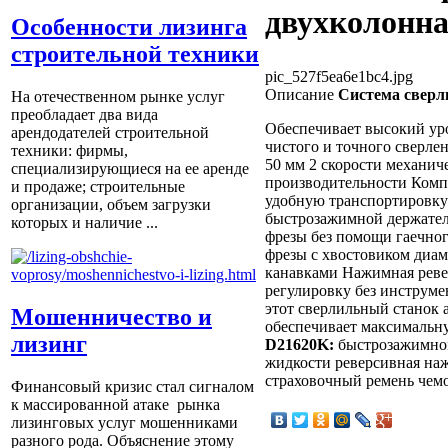
двухколонна
Особенности лизинга
строительной техники
pic_527f5ea6e1bc4.jpg
Описание
Система сверл
На отечественном рынке услуг
преобладает два вида
Обеспечивает высокий уро
арендодателей строительной
чистого и точного сверле
техники: фирмы,
50 мм 2 скорости механич
специализирующиеся на ее аренде
производительности Комп
и продаже; строительные
удобную транспортировку
организации, объем загрузки
быстрозажимной держатель
которых и наличие ...
фрезы без помощи гаечно
фрезы с хвостовиком диам
канавками Нажимная реве
регулировку без инструм
этот сверлильный станок а
Мошенничество и
обеспечивает максимальн
лизинг
D21620K:
быстрозажимной
жидкости реверсивная на
страховочный ремень чем
Финансовый кризис стал сигналом
к массированной атаке рынка
лизинговых услуг мошенниками
разного рода. Объяснение этому