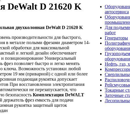
я DeWalt D 21620 K
Оборудовани
автосервиса
Оборудован
промышлен
ильная двухколонная DeWalt D 21620 K
Для подъем
работ
вень производительности для быстрого,
Генераторы
ния в металле полыми фрезами диаметром 14-
Полиграфич
еской обработки для максимальной
оборудован
актный и легкий дизайн обеспечивает
Грузоподъе
 и позиционирование Универсальный
оборудован
 фрез позволяет быстро и легко менять
Нефть, газ, 
го ключа. Возможность установки любой
Компрессор
етром 19 мм (приварной) с одной или более
Сверлильны
рсивная подающая рукоятка допускает
Распиловоч
ентов При восстановлении электропитания
Рейсмусовые
втоматически не перезапускается, что
Токарные ст
ую безопасность
Комплектация DeWALT
Заточные ст
 держатель фрез емкость для подачи
Лесопильны
жимная рукоятка защитный щиток
одан