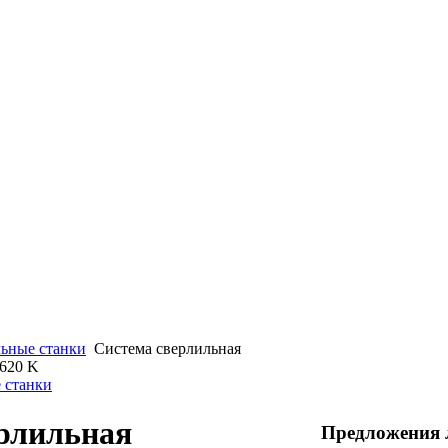
ьные станки
Система сверлильная
1620 K
 станки
рлильная
Предложения 