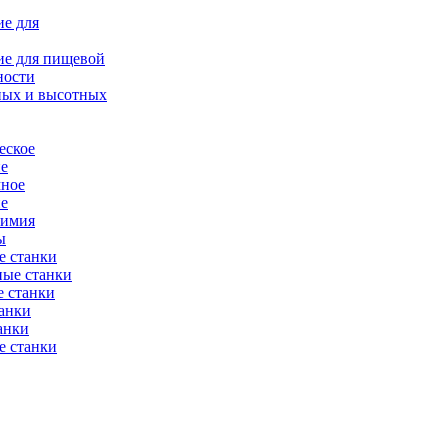
е для
ие для пищевой
ности
ных и высотных
еское
ие
мное
ие
химия
ы
е станки
ные станки
 станки
анки
анки
е станки