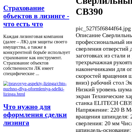
Сверлильны
Страхование
СВ390
объектов в лизинге -
что есть что
pic_527f5f6844f64.jpg
Описание
Сверлильны
Каждая лизинговая компания
профессиональный ин
(далее – ЛК) для защиты своего
имущества, а также в
сверления отверстий д
конкурентной борьбе использует
заготовках из стали и
страхование как инструмент.
трехрычажная рукоят
Страхование объектов
наконечниками для о
собственности ЛК имеет
специфические ...
скоростей вращения 
вниз) рабочий стол Э
Низкий уровень шума
экран Технические ха
станка ELITECH СВ39
Что нужно для
Напряжение: 220 В М
оформления сделки
вращения шпинделя: 
лизинга
сверления: 20 мм Чис
шпиндель-основание: