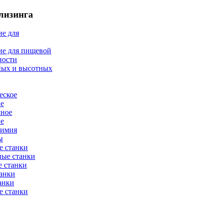
лизинга
е для
ие для пищевой
ности
ных и высотных
еское
ие
мное
ие
химия
ы
е станки
ные станки
 станки
анки
анки
е станки