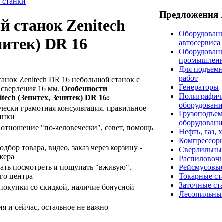
 станки
Предложения 
 станок Zenitech
Оборудовани
нитек) DR 16
автосервиса
Оборудован
промышлен
Для подъем
работ
анок Zenitech DR 16 небольшой станок с
Генераторы
сверления 16 мм.
Особенности
Полиграфич
tech (Зенитех, Зенитек) DR 16:
оборудован
ически грамотная консультация, правильное
Грузоподъе
инки
оборудован
отношение "по-человечески", совет, помощь
Нефть, газ, 
Компрессор
дбор товара, видео, заказ через корзину -
Сверлильны
жера
Распиловоч
хать посмотреть и пощупать "вживую".
Рейсмусовые
го центра
Токарные ст
Заточные ст
покупки со скидкой, наличие бонусной
Лесопильны
я и сейчас, остальное не важно