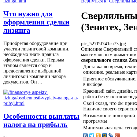
Вернуться к: Сверлильные
Что нужно для
Сверлильный
оформления сделки
(Зенитех, Зе
лизинга
Приобретая оборудование при
pic_527f5f741ca73.jpg
участии лизинговой компании,
Описание
Сверлильный ст
необходимо знать правила
максимальным диаметром 
оформления сделки. Первым
сверлильного станка Zeni
этапом является сбор и
Доставка во время, техн
предоставление выбранной
описание, реальные карт
лизинговой компании набора
Приятное обслуживание, 
документов. Он ...
в выборе
Красивый сайт, дизайн, по
работа без участия менед
Свой склад, что бы прие
Наличие своего сервисно
Особенности выплаты
Возможность повторной 
программы
налога на прибыль
Минимальная цена сегодн