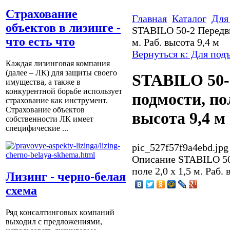
Страхование
Главная
Каталог
Для
объектов в лизинге -
STABILO 50-2 Передви
что есть что
м. Раб. высота 9,4 м
Вернуться к: Для под
Каждая лизинговая компания
(далее – ЛК) для защиты своего
STABILO 50-
имущества, а также в
конкурентной борьбе использует
подмости, пол
страхование как инструмент.
Страхование объектов
высота 9,4 м
собственности ЛК имеет
специфические ...
pic_527f57f9a4ebd.jpg
Описание
STABILO 50
поле 2,0 х 1,5 м. Раб. 
Лизинг - черно-белая
схема
Ряд консалтинговых компаний
выходил с предложениями,