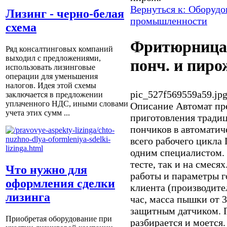
Вернуться к: Оборудо
Лизинг - черно-белая
промышленности
схема
Фритюрница 
Ряд консалтинговых компаний
выходил с предложениями,
понч. и пиро
использовать лизинговые
операции для уменьшения
налогов. Идея этой схемы
pic_527f569559a59.jp
заключается в предложении
уплаченного НДС, иными словами
Описание
Автомат пр
учета этих сумм ...
приготовления тради
пончиков в автомати
всего рабочего цикла
одним специалистом.
тесте, так и на смеся
Что нужно для
работы и параметры г
оформления сделки
клиента (производите
лизинга
час, масса пышки от 
защитным датчиком. П
Приобретая оборудование при
разбирается и моется