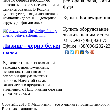
ресторана, бара, гост
первую очередь необходимо
выяснить, какие у нее источники
фуда.
финансирования. В России
существует два вида лизинговых
Купить Конвекционна
компаний (далее ЛК): дочерние
структуры финансовых ...
Купить оборудование д
звоните нашим менедж
МТС:+38(066)926-75-16
Лизинг - черно-белая
Djuice:+38(096)202-2
схема
Ряд консалтинговых компаний
выходил с предложениями,
использовать лизинговые
операции для уменьшения
налогов. Идея этой схемы
заключается в предложении
уплаченного НДС, иными словами
учета этих сумм ...
Copyright 2013 © Машлизинг - все о лизинге промышленного и
Все права защищены