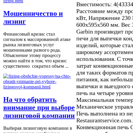
Вместимость: 4(43334
Расстояние между пр
Мошенничество и
кВт, Напряжение 230 
лизинг
600х595х560 мм. Вес 
Garbin производит п
Финансовый кризис стал
печи для выпечки кон
сигналом к массированной атаке
изделий, которые ста
рынка лизинговых услуг
мошенниками разного рода.
широкому ассортимен
Объяснение этому процессу
использования. С точ
можно найти в том, что кризис
затрат конвекционные
существенно сократил объем ...
для таких форматов 
питания, как небольш
выпечки и выездного
печь на четыре уровн
На что обратить
Максимальная темпера
Механическое управл
внимание при выборе
Печь выполнена из н
лизинговой компании
Restaurantservice.com
Конвекционная печь 
Выбирая лизинговую компании в