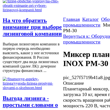
Главная
Каталог
Обо
На что обратить
промышленности
Ми
внимание при выборе
PM-30
лизинговой компании
Вернуться к: Оборудо
промышленности
Выбирая лизинговую компании в
первую очередь необходимо
Миксер пла
выяснить, какие у нее источники
финансирования. В России
INOX PM-30
существует два вида лизинговых
компаний (далее ЛК): дочерние
структуры финансовых ...
pic_527f5719b41a8.jp
Описание
Планетарный миксер, 
загрузка 10 кг, время
Выгода лизинга -
скорость вращения ра
простыми словами о
мощность 220 В, част