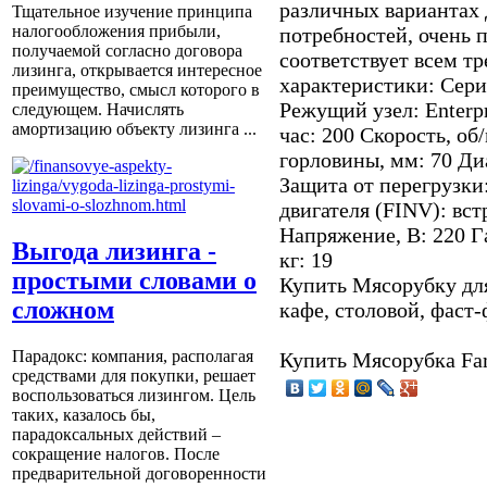
различных вариантах
Тщательное изучение принципа
налогообложения прибыли,
потребностей, очень 
получаемой согласно договора
соответствует всем т
лизинга, открывается интересное
характеристики: Сери
преимущество, смысл которого в
Режущий узел: Enterpr
следующем. Начислять
амортизацию объекту лизинга ...
час: 200 Скорость, о
горловины, мм: 70 Ди
Защита от перегрузки
двигателя (FINV): вс
Напряжение, В: 220 Г
Выгода лизинга -
кг: 19
простыми словами о
Купить Мясорубку для
сложном
кафе, столовой, фаст-
Парадокс: компания, располагая
Купить Мясорубка Fa
средствами для покупки, решает
воспользоваться лизингом. Цель
таких, казалось бы,
парадоксальных действий –
сокращение налогов. После
предварительной договоренности