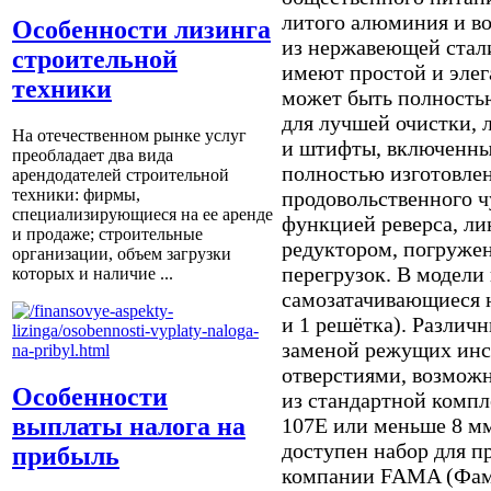
литого алюминия и в
Особенности лизинга
из нержавеющей стал
строительной
имеют простой и эле
техники
может быть полность
для лучшей очистки, 
На отечественном рынке услуг
и штифты, включенные
преобладает два вида
полностью изготовле
арендодателей строительной
техники: фирмы,
продовольственного ч
специализирующиеся на ее аренде
функцией реверса, 
и продаже; строительные
редуктором, погружен
организации, объем загрузки
перегрузок. В модел
которых и наличие ...
самозатачивающиеся н
и 1 решётка). Различ
заменой режущих инс
отверстиями, возмож
Особенности
из стандартной комп
выплаты налога на
107E или меньше 8 мм (2
доступен набор для п
прибыль
компании FAMA (Фама