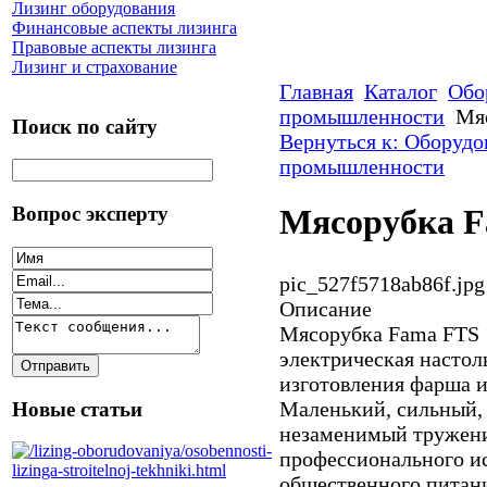
Лизинг оборудования
Финансовые аспекты лизинга
Правовые аспекты лизинга
Лизинг и страхование
Главная
Каталог
Обо
промышленности
Мя
Поиск по сайту
Вернуться к: Оборудо
промышленности
Вопрос эксперту
Мясорубка F
pic_527f5718ab86f.jpg
Описание
Мясорубка Fama FTS 
электрическая настол
изготовления фарша и
Маленький, сильный,
Новые статьи
незаменимый тружени
профессионального ис
общественного питан