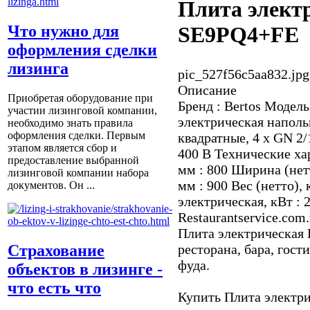
Плита электр
Что нужно для
SE9PQ4+FE
оформления сделки
лизинга
pic_527f56c5aa832.jpg
Описание
Приобретая оборудование при
Бренд : Bertos Модел
участии лизинговой компании,
электрическая наполь
необходимо знать правила
оформления сделки. Первым
квадратные, 4 х GN 2/
этапом является сбор и
400 В Технические ха
предоставление выбранной
мм : 800 Ширина (нетт
лизинговой компании набора
мм : 900 Вес (нетто),
документов. Он ...
электрическая, кВт : 2
Restaurantservice.com
Плита электрическая 
ресторана, бара, гост
Страхование
фуда.
объектов в лизинге -
что есть что
Купить Плита электр