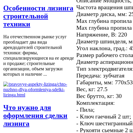
Описание
Мощность, 
Частота вращения шпи
Особенности лизинга
Диаметр диска, мм: 2
строительной
Max глубина пропила 
техники
Max глубина пропила 
Напряжение, В: 220
На отечественном рынке услуг
Диаметр шпинделя, м
преобладает два вида
Угол наклона, град.: 4
арендодателей строительной
техники: фирмы,
Размер рабочего стола
специализирующиеся на ее аренде
Диаметр аспирационно
и продаже; строительные
Тип электродвигателя
организации, объем загрузки
которых и наличие ...
Передача: зубчатая
Габариты, мм: 770х5
Вес, кг: 27.5
Вес брутто, кг: 30
Комплектация:
Что нужно для
- Пила;
оформления сделки
- Ключ гаечный 2 шт;
лизинга
- Ключ шестигранный
- Рукояти сьемные 2 ш