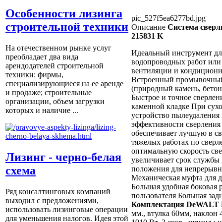
Особенности лизинга
pic_527f5ea6277bd.jpg
строительной техники
Описание
Система сверл
215831 K
На отечественном рынке услуг
Идеальный инструмент дл
преобладает два вида
водопроводных работ или 
арендодателей строительной
вентиляции и кондициони
техники: фирмы,
Встроенный промывочный 
специализирующиеся на ее аренде
(природный камень, бетон
и продаже; строительные
Быстрое и точное сверлен
организации, объем загрузки
каменной кладке При сух
которых и наличие ...
устройство пылеудаления
эффективности сверления
обеспечивает лучшую в св
тяжелых работах по сверл
оптимальную скорость све
Лизинг - черно-белая
увеличивает срок службы
схема
положения для непрерывн
Механическая муфта для 
Большая удобная боковая 
Ряд консалтинговых компаний
пользователя Большая задн
выходил с предложениями,
Комплектация DeWALT 
использовать лизинговые операции
мм., втулка 60мм, накло
для уменьшения налогов. Идея этой