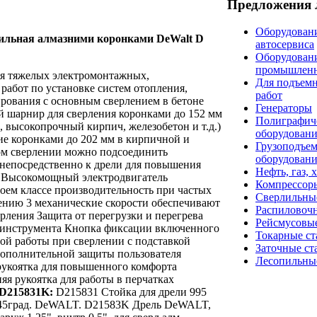
Предложения 
Оборудовани
ильная алмазними коронками DeWalt D
автосервиса
Оборудован
промышлен
я тяжелых электромонтажных,
Для подъем
работ по установке систем отопления,
работ
рования с основным сверлением в бетоне
Генераторы
шарнир для сверления коронками до 152 мм
Полиграфич
, высокопрочный кирпич, железобетон и т.д.)
оборудован
ие коронками до 202 мм в кирпичной и
Грузоподъе
ом сверлении можно подсоединить
оборудован
 непосредственно к дрели для повышения
Нефть, газ, 
 Высокомощный электродвигатель
Компрессор
оем классе производительность при частых
Сверлильны
ению 3 механические скорости обеспечивают
Распиловоч
рления Защита от перегрузки и перегрева
Рейсмусовые
 инструмента Кнопка фиксации включенного
Токарные ст
ой работы при сверлении с подставкой
Заточные ст
дополнительной защиты пользователя
Лесопильны
рукоятка для повышенного комфорта
яя рукоятка для работы в перчатках
D215831K:
D215831 Стойка для дрели 995
н 45град. DeWALT. D21583K Дрель DeWALT,