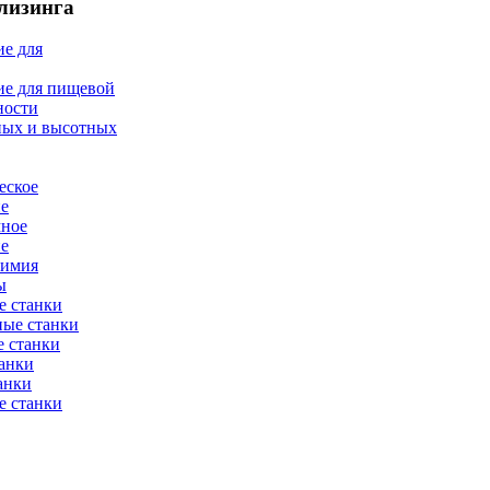
лизинга
е для
ие для пищевой
ности
ных и высотных
еское
ие
мное
ие
химия
ы
е станки
ные станки
 станки
анки
анки
е станки