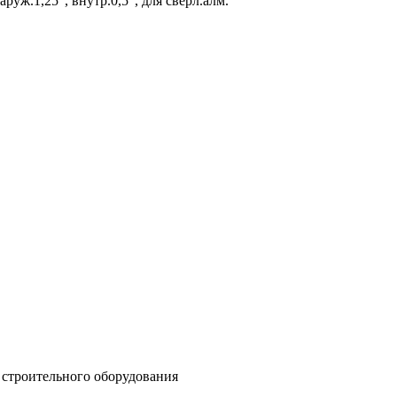
наруж.1,25", внутр.0,5", для сверл.алм.
 строительного оборудования