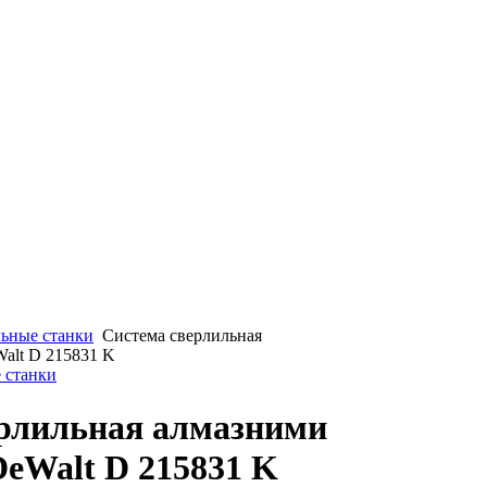
ьные станки
Система сверлильная
alt D 215831 K
 станки
ерлильная алмазними
eWalt D 215831 K