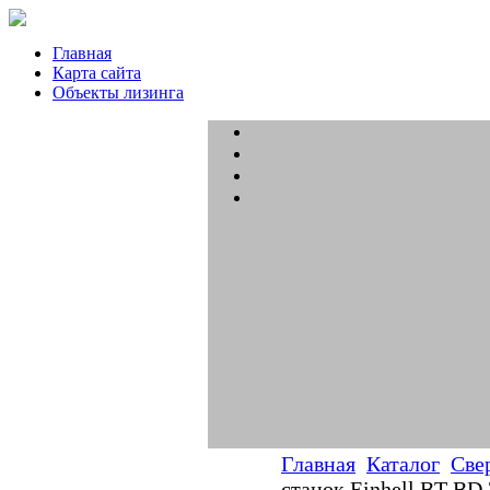
Главная
Карта сайта
Объекты лизинга
Главная
Каталог
Све
станок Einhell BT-BD