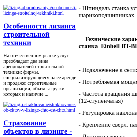
- Шпиндель станка ус
шарикоподшипника
Особенности лизинга
строительной
Технические хара
техники
станка Einhell BT-B
На отечественном рынке услуг
преобладает два вида
арендодателей строительной
- Подключение к
техники: фирмы,
специализирующиеся на ее аренде
- Потребляемая мо
и продаже; строительные
организации, объем загрузки
- Частота вращения 
которых и наличие ...
(12-ступенчатая)
- Регулировка накло
Страхование
- Крепление сверл.
объектов в лизинге -
- Диаметр све