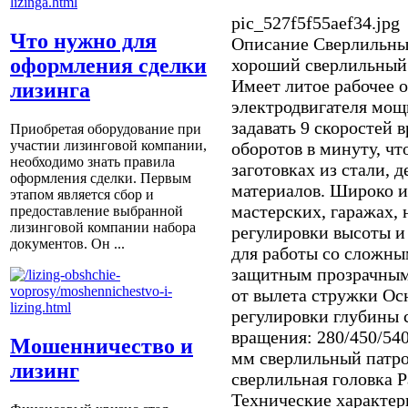
pic_527f5f55aef34.jpg
Что нужно для
Описание
Сверлильный
оформления сделки
хороший сверлильный 
Имеет литое рабочее о
лизинга
электродвигателя мо
задавать 9 скоростей 
Приобретая оборудование при
участии лизинговой компании,
оборотов в минуту, чт
необходимо знать правила
заготовках из стали, д
оформления сделки. Первым
материалов. Широко и
этапом является сбор и
мастерских, гаражах, 
предоставление выбранной
лизинговой компании набора
регулировки высоты и
документов. Он ...
для работы со сложны
защитным прозрачным
от вылета стружки О
регулировки глубины 
вращения: 280/450/540
Мошенничество и
мм сверлильный патро
лизинг
сверлильная головка 
Технические характер