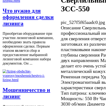
Сверлильный
ЗСС-550
Что нужно для
оформления сделки
pic_527f5f65aadc0.jpg
лизинга
Описание
Сверлильны
профессиональный ин
Приобретая оборудование при
участии лизинговой компании,
для сверления отверс
необходимо знать правила
заготовках из различ
оформления сделки. Первым
пластиковыми наконе
этапом является сбор и
глубины сверления Ра
предоставление выбранной
лизинговой компании набора
двух направлениях Ма
документов. Он ...
делает его очень ус
металлический кожух
Ременная передача Уд
Электромагнитный вы
характеристики сверл
Мошенничество и
Тип патрона: ключево
лизинг
Мощность: 550 Вт Ча
3030 об/мин Диаметр 